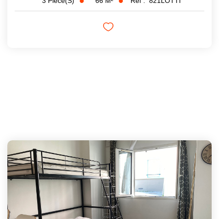
66
M²
Réf :
821LOTTI
3
Pièce(s)