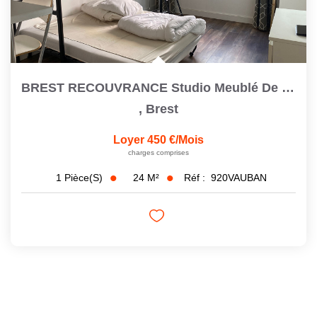
BREST RECOUVRANCE Studio Meublé De 23,6 M2
,
Brest
Loyer 450 €/mois
charges comprises
24
M²
Réf :
920VAUBAN
1
Pièce(s)