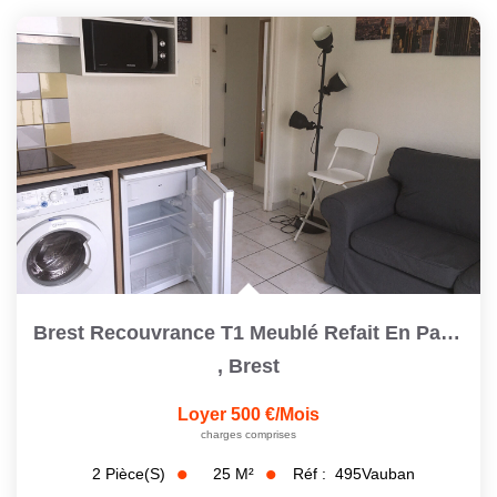
Brest Recouvrance T1 Meublé Refait En Parfait État
,
Brest
Loyer 500 €/mois
charges comprises
25
M²
Réf :
495Vauban
2
Pièce(s)