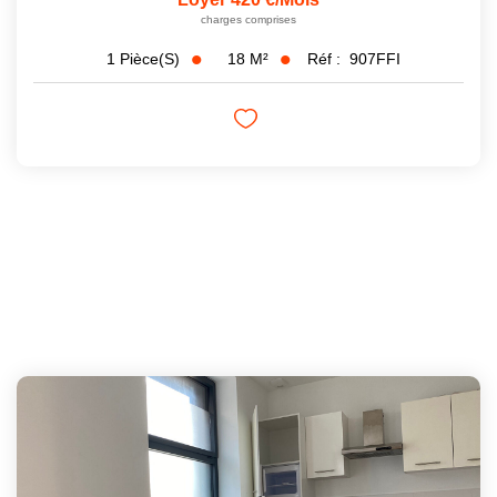
charges comprises
18
M²
Réf :
907FFI
1
Pièce(s)