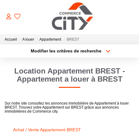
ACHETER
Accueil
A louer
Appartement
BREST
Modifier les critères de recherche
Type de transaction
Localisation
VENDRE
Acheter
Localisation
Location Appartement BREST -
Type de bien
Sélectionnez...
Surface min
LOUER
Appartement a louer à BREST
Plus de critères
Budget max
ESTIMER
Sur notre site consultez les annonces immobilière de Appartement à louer
BREST. Trouvez votre Appartement sur BREST grâce aux annonces
Créer une alerte
immobilières de Commerce city.
GERER
Achat / Vente Appartement BREST
NOTRE AGENCE