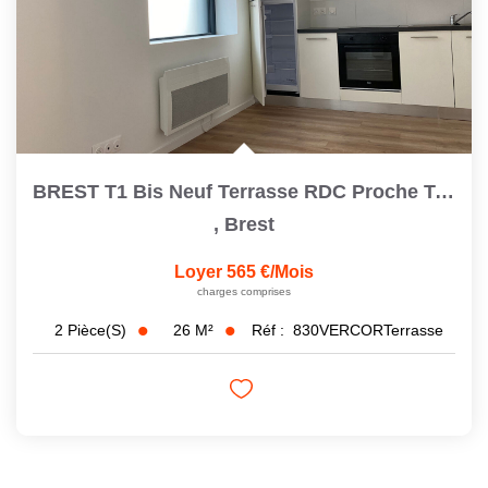
BREST T1 Bis Neuf Terrasse RDC Proche Toutes Commodités
,
Brest
Loyer 565 €/mois
charges comprises
26
M²
Réf :
830VERCORTerrasse
2
Pièce(s)