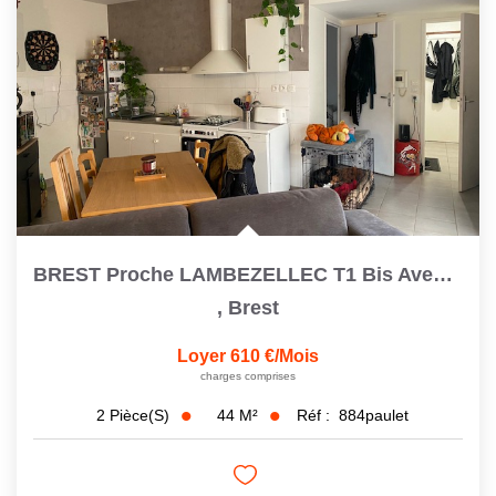
BREST Proche LAMBEZELLEC T1 Bis Avec Cour Privative
,
Brest
Loyer 610 €/mois
charges comprises
44
M²
Réf :
884paulet
2
Pièce(s)