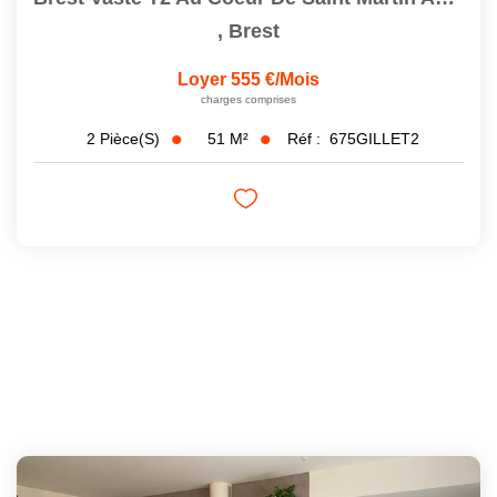
,
Brest
Loyer 555 €/mois
charges comprises
51
M²
Réf :
675GILLET2
2
Pièce(s)