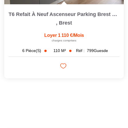
T6 Refait À Neuf Ascenseur Parking Brest Saint Michel
,
Brest
Loyer 1 110 €/mois
charges comprises
110
M²
Réf :
799Guesde
6
Pièce(s)