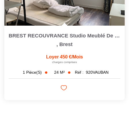
BREST RECOUVRANCE Studio Meublé De 23,6 M2
,
Brest
Loyer 450 €/mois
charges comprises
24
M²
Réf :
920VAUBAN
1
Pièce(s)