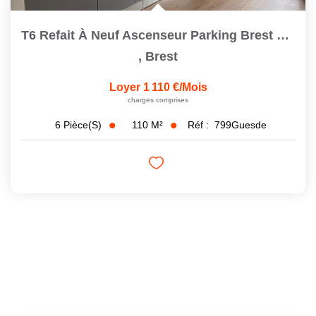
T6 Refait À Neuf Ascenseur Parking Brest Saint Michel
,
Brest
Loyer 1 110 €/mois
charges comprises
110
M²
Réf :
799Guesde
6
Pièce(s)