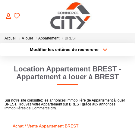
ACHETER
Accueil
A louer
Appartement
BREST
Modifier les critères de recherche
Type de transaction
Localisation
VENDRE
Acheter
Localisation
Location Appartement BREST -
Type de bien
Sélectionnez...
Surface min
LOUER
Appartement a louer à BREST
Plus de critères
Budget max
ESTIMER
Sur notre site consultez les annonces immobilière de Appartement à louer
BREST. Trouvez votre Appartement sur BREST grâce aux annonces
Créer une alerte
immobilières de Commerce city.
GERER
Achat / Vente Appartement BREST
NOTRE AGENCE