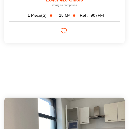
charges comprises
18
M²
Réf :
907FFI
1
Pièce(s)