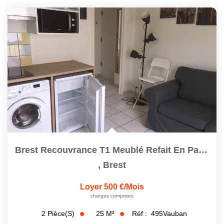
Brest Recouvrance T1 Meublé Refait En Parfait État
,
Brest
Loyer 500 €/mois
charges comprises
25
M²
Réf :
495Vauban
2
Pièce(s)