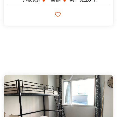
66
M²
Réf :
821LOTTI
3
Pièce(s)