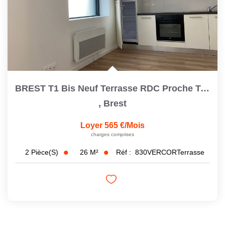
BREST T1 Bis Neuf Terrasse RDC Proche Toutes Commodités
,
Brest
Loyer 565 €/mois
charges comprises
26
M²
Réf :
830VERCORTerrasse
2
Pièce(s)