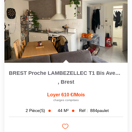
BREST Proche LAMBEZELLEC T1 Bis Avec Cour Privative
,
Brest
Loyer 610 €/mois
charges comprises
44
M²
Réf :
884paulet
2
Pièce(s)