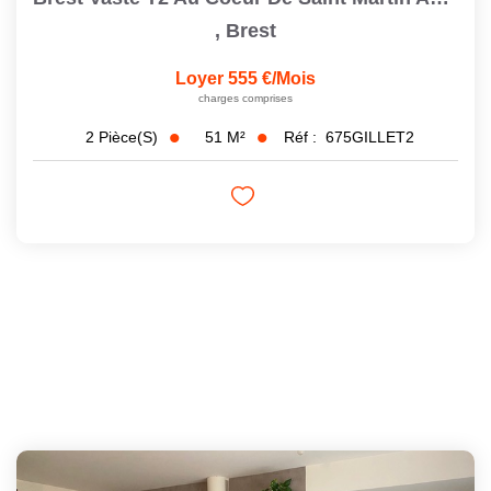
,
Brest
Loyer 555 €/mois
charges comprises
51
M²
Réf :
675GILLET2
2
Pièce(s)