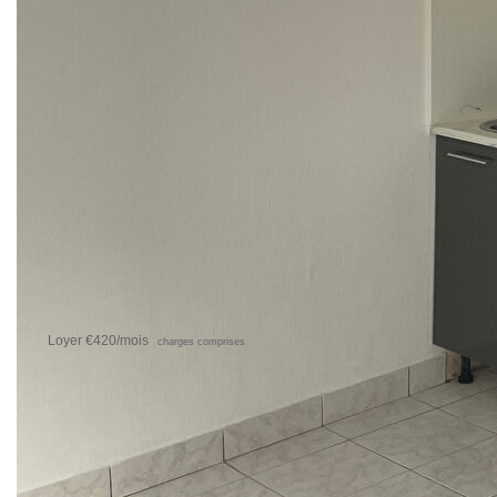
la pièce de vie, d'une salle d'eau avec WC.
Son plus il se situe sur une cour à l'abri du passage et
possède son entrée indépendante.
Loyer 400,00 € + 20 € de provisions pour charges
Dépôt de garantie 400,00€
Honoraires de location 232,00 € (1/2 mois de loyer HT +
TVA)
DPE E 328 GES C 18
Libre juillet
Réf.: 907FFI
COMMERCE CITY 0298460520
**
Loyer €420/mois
charges comprises
|
dont charges récupérables: €20/mois
Honoraires charge locataire: €232 TTC
dont
|
|
|
honoraires d'état des lieux: €77 TTC
Dépôt de garantie: €400
29200 brest
Surface habitable: 17.9m²
Nos honoraires
Nous contacter