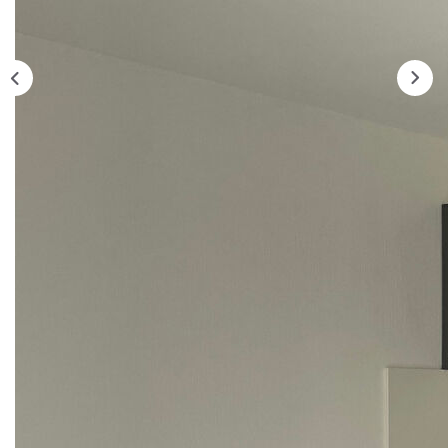
CONTACT
Description
Réf : 907FFI
BREST, ce studio refait à neuf est situé dans le bourg de
Lambézellec.
Il se compose d'une cuisine aménagée équipée ouverte sur