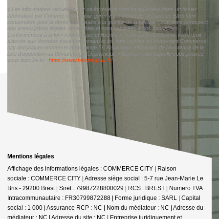
« Les informations recueillies sur ce formulaire sont enregistrées dans un fichier
informatisé par Commerce city pour gérer votre demande de contact. Elles sont
conservées pour la durée nécessaire à la gestion de la relation client dans le respect
des prescriptions légales applicables et sont destinées à nos conseillers
Conformément à la loi « informatique et libertés », vous pouvez exercer votre droit
d'accès aux données vous concernant et les faire rectifier en contactant Commerce
city dominiquecommercecity@orange.Fr. Nous vous informons de l'existence de la
liste d'opposition au démarchage téléphonique « Bloctel », sur laquelle vous pouvez
vous inscrire ici :
https://www.bloctel.gouv.fr/
»
Mentions légales
Affichage des informations légales : COMMERCE CITY | Raison
sociale : COMMERCE CITY | Adresse siège social : 5-7 rue Jean-Marie Le
Bris - 29200 Brest | Siret : 79987228800029 | RCS : BREST | Numero TVA
Intracommunautaire : FR30799872288 | Forme juridique : SARL | Capital
social : 1 000 | Assurance RCP : NC | Nom du médiateur : NC | Adresse du
médiateur : NC | Adresse du site : NC |
Entreprise juridiquement et