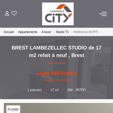
ACHETER
Accueil
Appartements
A louer
Studio T1
Référence 907FFI
BREST LAMBEZELLEC STUDIO de 17
VENDRE
m2 refait à neuf
,
Brest
LOUER
Loyer 420 €/mois
ESTIMER
charges comprises
1
pièce(s)
•
17
m²
•
Réf : 907FFI
GERER
NOTRE AGENCE
A Louer