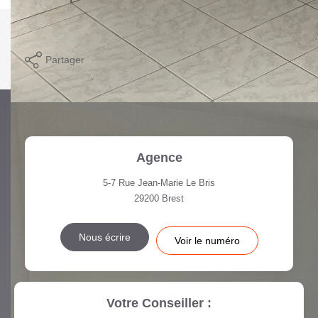
Imprimer
Partager
Agence
5-7 Rue Jean-Marie Le Bris
29200
Brest
Nous écrire
Voir le numéro
Votre Conseiller :