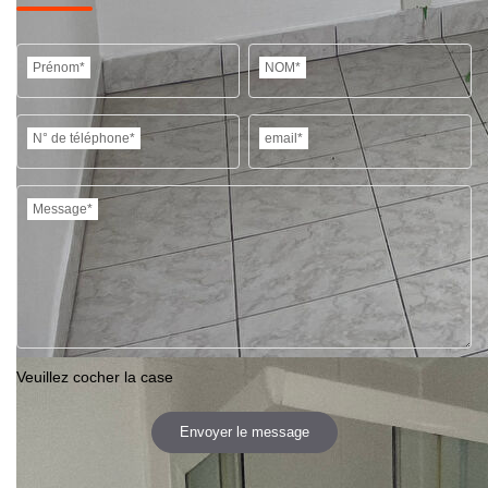
Prénom*
NOM*
N° de téléphone*
email*
Message*
Veuillez cocher la case
Envoyer le message