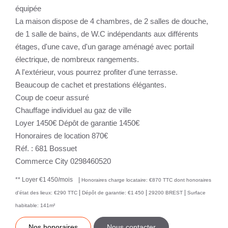
équipée
La maison dispose de 4 chambres, de 2 salles de douche,
de 1 salle de bains, de W.C indépendants aux différents
étages, d'une cave, d'un garage aménagé avec portail
électrique, de nombreux rangements.
A l'extérieur, vous pourrez profiter d'une terrasse.
Beaucoup de cachet et prestations élégantes.
Coup de coeur assuré
Chauffage individuel au gaz de ville
Loyer 1450€ Dépôt de garantie 1450€
Honoraires de location 870€
Réf. : 681 Bossuet
Commerce City 0298460520
**
Loyer €1 450/mois
|
Honoraires charge locataire: €870 TTC
dont honoraires
|
|
|
d'état des lieux: €290 TTC
Dépôt de garantie: €1 450
29200 BREST
Surface
habitable: 141m²
Nos honoraires
Nous contacter