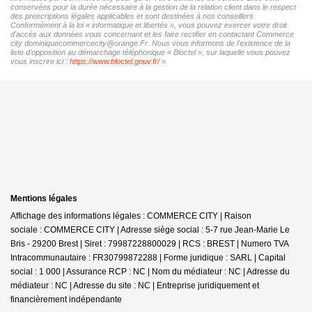
conservées pour la durée nécessaire à la gestion de la relation client dans le respect
des prescriptions légales applicables et sont destinées à nos conseillers
Conformément à la loi « informatique et libertés », vous pouvez exercer votre droit
d'accès aux données vous concernant et les faire rectifier en contactant Commerce
city dominiquecommercecity@orange.Fr. Nous vous informons de l'existence de la
liste d'opposition au démarchage téléphonique « Bloctel », sur laquelle vous pouvez
vous inscrire ici :
https://www.bloctel.gouv.fr/
»
Mentions légales
Affichage des informations légales : COMMERCE CITY | Raison
sociale : COMMERCE CITY | Adresse siège social : 5-7 rue Jean-Marie Le
Bris - 29200 Brest | Siret : 79987228800029 | RCS : BREST | Numero TVA
Intracommunautaire : FR30799872288 | Forme juridique : SARL | Capital
social : 1 000 | Assurance RCP : NC | Nom du médiateur : NC | Adresse du
médiateur : NC | Adresse du site : NC |
Entreprise juridiquement et
financièrement indépendante