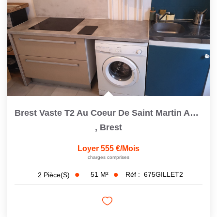
Brest Vaste T2 Au Coeur De Saint Martin Au 2ème Et Dernier...
,
Brest
Loyer 555 €/mois
charges comprises
51
M²
Réf :
675GILLET2
2
Pièce(s)