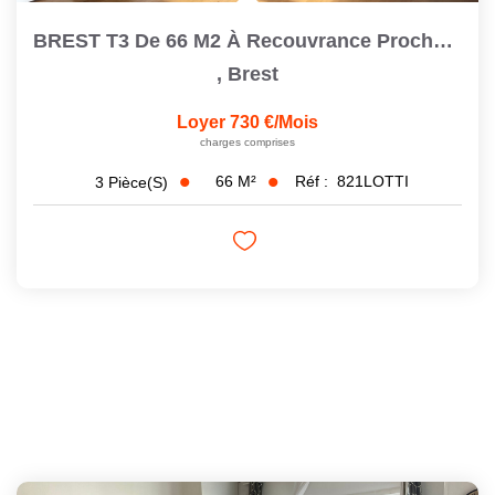
BREST T3 De 66 M2 À Recouvrance Proche Cafarelli Avec Un...
,
Brest
Loyer 730 €/mois
charges comprises
66
M²
Réf :
821LOTTI
3
Pièce(s)