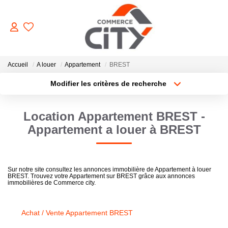
ACHETER
Accueil
A louer
Appartement
BREST
Modifier les critères de recherche
Type de transaction
Localisation
VENDRE
Acheter
Localisation
Location Appartement BREST -
Type de bien
Sélectionnez...
Surface min
LOUER
Appartement a louer à BREST
Plus de critères
Budget max
ESTIMER
Sur notre site consultez les annonces immobilière de Appartement à louer
BREST. Trouvez votre Appartement sur BREST grâce aux annonces
Créer une alerte
immobilières de Commerce city.
GERER
Achat / Vente Appartement BREST
NOTRE AGENCE