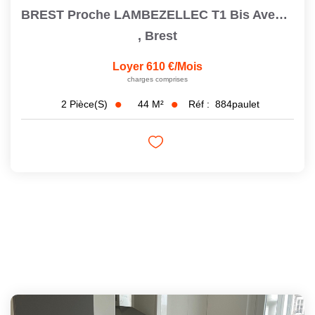
BREST Proche LAMBEZELLEC T1 Bis Avec Cour Privative
,
Brest
Loyer 610 €/mois
charges comprises
44
M²
Réf :
884paulet
2
Pièce(s)