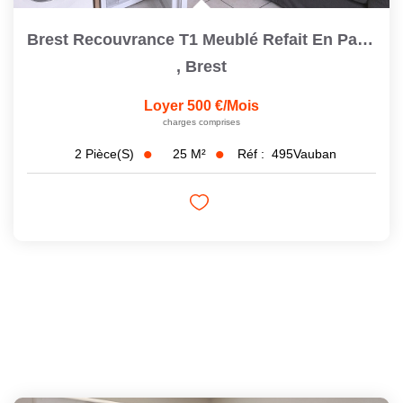
Brest Recouvrance T1 Meublé Refait En Parfait État
,
Brest
Loyer 500 €/mois
charges comprises
25
M²
Réf :
495Vauban
2
Pièce(s)