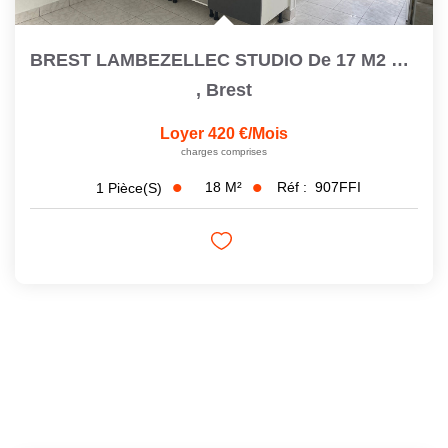
BREST LAMBEZELLEC STUDIO De 17 M2 Refait À Neuf
,
Brest
Loyer 420 €/mois
charges comprises
18
M²
Réf :
907FFI
1
Pièce(s)