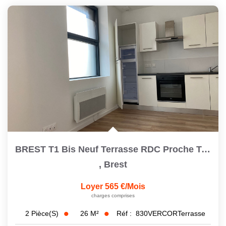
BREST T1 Bis Neuf Terrasse RDC Proche Toutes Commodités
,
Brest
Loyer 565 €/mois
charges comprises
26
M²
Réf :
830VERCORTerrasse
2
Pièce(s)