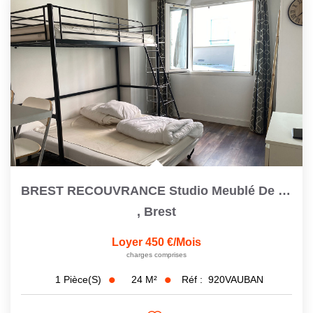
BREST RECOUVRANCE Studio Meublé De 23,6 M2
,
Brest
Loyer 450 €/mois
charges comprises
24
M²
Réf :
920VAUBAN
1
Pièce(s)