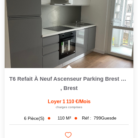
T6 Refait À Neuf Ascenseur Parking Brest Saint Michel
,
Brest
Loyer 1 110 €/mois
charges comprises
110
M²
Réf :
799Guesde
6
Pièce(s)