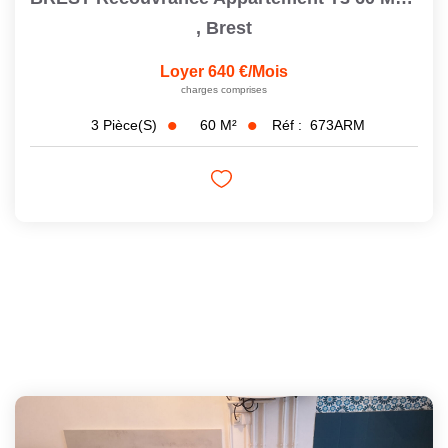
,
Brest
Loyer 640 €/mois
charges comprises
60
M²
Réf :
673ARM
3
Pièce(s)