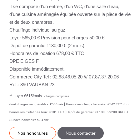
Il se compose d'un entrée, d'un WC, d'une salle d'eau,
d'une cuisine aménagée équipée ouverte sur la pièce de vie
et de deux chambres.
Chauffage individuel au gaz,
Loyer 565,00 € Provision pour charges 50,00 €
Dépôt de garantie 1130,00 € (2 mois)
Honoraires de location 678,00 € TTC
DPE E GES F
Disponible immédiatement.
Commerce City Tel : 02.98.46.05.20 /// 07.87.37.20.06
Réf.: 890 VAUBAN 23
**
Loyer €615/mois
charges comprises
|
dont charges récupérables: €50/mois
Honoraires charge locataire: €542 TTC
dont
|
|
|
honoraires d'état des lieux: €181 TTC
Dépôt de garantie: €1 130
29200 BREST
Surface habitable: 52.47m²
Nos honoraires
Nous contacter