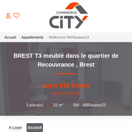
ACHETER
Accueil
Appartements
Référence 890Vauban23
BREST T3 meublé dans le quartier de
VENDRE
Recouvrance
,
Brest
LOUER
Loyer 615 €/mois
ESTIMER
charges comprises
3
pièce(s)
•
52
m²
•
Réf : 890Vauban23
GERER
NOTRE AGENCE
A Louer
Exclusif