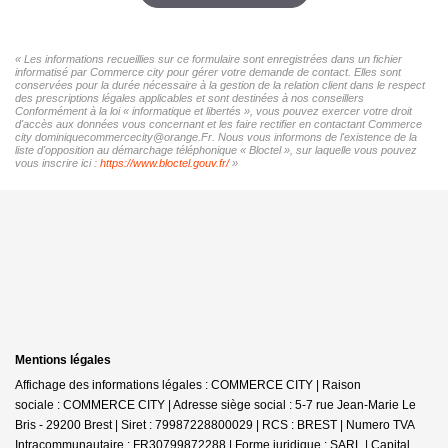
« Les informations recueillies sur ce formulaire sont enregistrées dans un fichier
informatisé par Commerce city pour gérer votre demande de contact. Elles sont
conservées pour la durée nécessaire à la gestion de la relation client dans le respect
des prescriptions légales applicables et sont destinées à nos conseillers
Conformément à la loi « informatique et libertés », vous pouvez exercer votre droit
d'accès aux données vous concernant et les faire rectifier en contactant Commerce
city dominiquecommercecity@orange.Fr. Nous vous informons de l'existence de la
liste d'opposition au démarchage téléphonique « Bloctel », sur laquelle vous pouvez
vous inscrire ici :
https://www.bloctel.gouv.fr/
»
Mentions légales
Affichage des informations légales : COMMERCE CITY | Raison
sociale : COMMERCE CITY | Adresse siège social : 5-7 rue Jean-Marie Le
Bris - 29200 Brest | Siret : 79987228800029 | RCS : BREST | Numero TVA
Intracommunautaire : FR30799872288 | Forme juridique : SARL | Capital