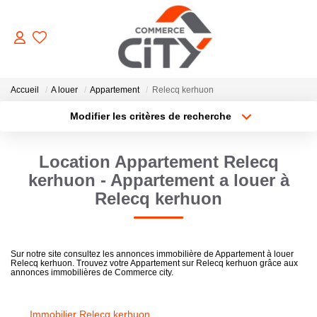
ACHETER
Accueil
A louer
Appartement
Relecq kerhuon
Modifier les critères de recherche
Type de transaction
Localisation
VENDRE
Acheter
Localisation
Location Appartement Relecq
Type de bien
Sélectionnez...
Surface min
LOUER
kerhuon - Appartement a louer à
Relecq kerhuon
Plus de critères
Budget max
ESTIMER
Créer une alerte
Sur notre site consultez les annonces immobilière de Appartement à louer
GERER
Relecq kerhuon. Trouvez votre Appartement sur Relecq kerhuon grâce aux
annonces immobilières de Commerce city.
NOTRE AGENCE
Immobilier Relecq kerhuon