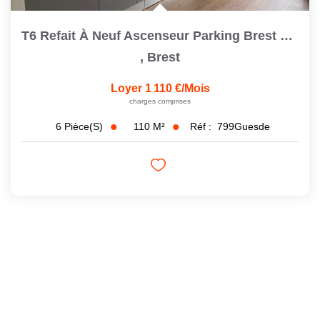
T6 Refait À Neuf Ascenseur Parking Brest Saint Michel
,
Brest
Loyer 1 110 €/mois
charges comprises
110
M²
Réf :
799Guesde
6
Pièce(s)