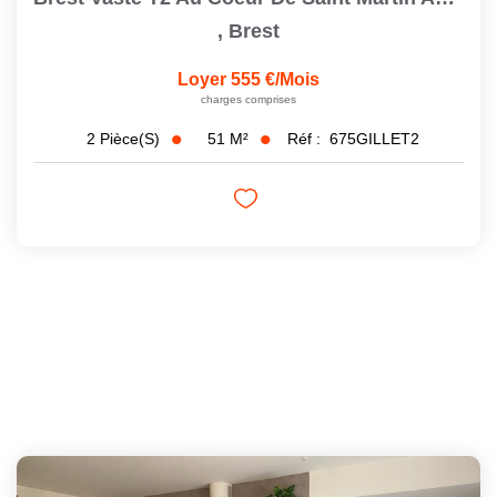
,
Brest
Loyer 555 €/mois
charges comprises
51
M²
Réf :
675GILLET2
2
Pièce(s)