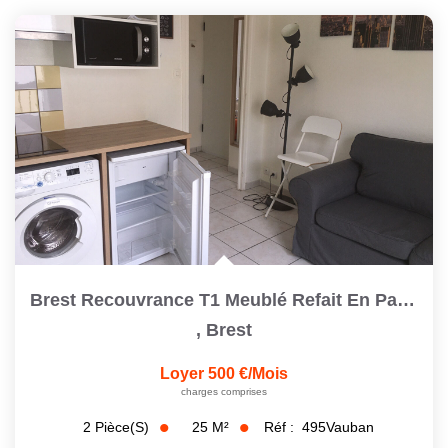
Brest Recouvrance T1 Meublé Refait En Parfait État
,
Brest
Loyer 500 €/mois
charges comprises
25
M²
Réf :
495Vauban
2
Pièce(s)