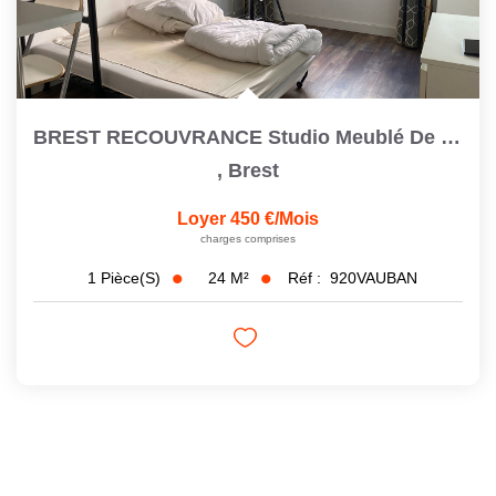
BREST RECOUVRANCE Studio Meublé De 23,6 M2
,
Brest
Loyer 450 €/mois
charges comprises
24
M²
Réf :
920VAUBAN
1
Pièce(s)