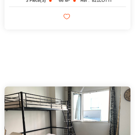
66
M²
Réf :
821LOTTI
3
Pièce(s)