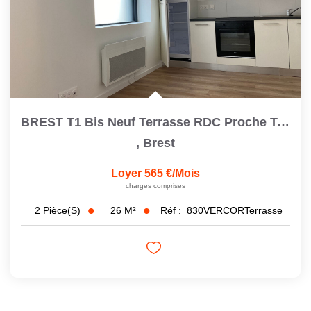
BREST T1 Bis Neuf Terrasse RDC Proche Toutes Commodités
,
Brest
Loyer 565 €/mois
charges comprises
26
M²
Réf :
830VERCORTerrasse
2
Pièce(s)