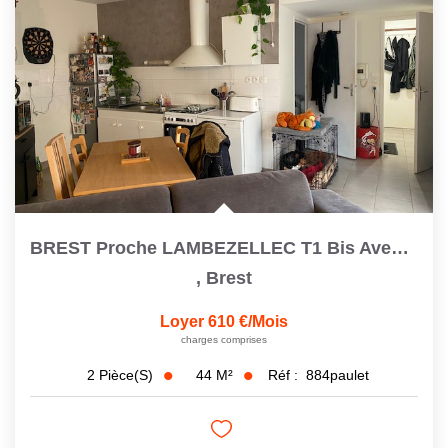
BREST Proche LAMBEZELLEC T1 Bis Avec Cour Privative
,
Brest
Loyer 610 €/mois
charges comprises
44
M²
Réf :
884paulet
2
Pièce(s)