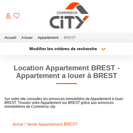
ACHETER
Accueil
A louer
Appartement
BREST
Modifier les critères de recherche
Type de transaction
Localisation
VENDRE
Acheter
Localisation
Location Appartement BREST -
Type de bien
Sélectionnez...
Surface min
LOUER
Appartement a louer à BREST
Plus de critères
Budget max
ESTIMER
Sur notre site consultez les annonces immobilière de Appartement à louer
BREST. Trouvez votre Appartement sur BREST grâce aux annonces
Créer une alerte
immobilières de Commerce city.
GERER
Achat / Vente Appartement BREST
NOTRE AGENCE