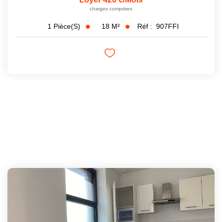
charges comprises
18
M²
Réf :
907FFI
1
Pièce(s)