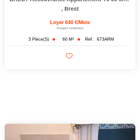
,
Brest
Loyer 640 €/mois
charges comprises
60
M²
Réf :
673ARM
3
Pièce(s)