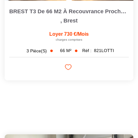
BREST T3 De 66 M2 À Recouvrance Proche Cafarelli Avec Un...
,
Brest
Loyer 730 €/mois
charges comprises
66
M²
Réf :
821LOTTI
3
Pièce(s)