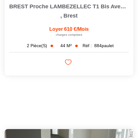
BREST Proche LAMBEZELLEC T1 Bis Avec Cour Privative
,
Brest
Loyer 610 €/mois
charges comprises
44
M²
Réf :
884paulet
2
Pièce(s)