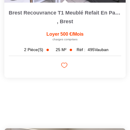
Brest Recouvrance T1 Meublé Refait En Parfait État
,
Brest
Loyer 500 €/mois
charges comprises
25
M²
Réf :
495Vauban
2
Pièce(s)