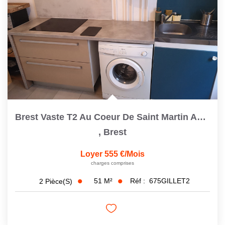
Brest Vaste T2 Au Coeur De Saint Martin Au 2ème Et Dernier...
,
Brest
Loyer 555 €/mois
charges comprises
51
M²
Réf :
675GILLET2
2
Pièce(s)