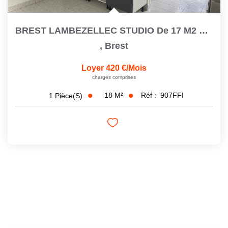
BREST LAMBEZELLEC STUDIO De 17 M2 Refait À Neuf
,
Brest
Loyer 420 €/mois
charges comprises
18
M²
Réf :
907FFI
1
Pièce(s)