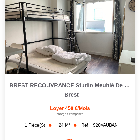
BREST RECOUVRANCE Studio Meublé De 23,6 M2
,
Brest
Loyer 450 €/mois
charges comprises
24
M²
Réf :
920VAUBAN
1
Pièce(s)