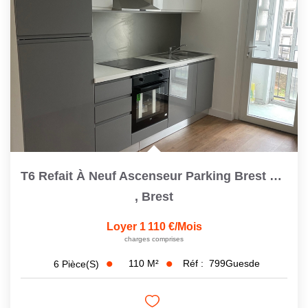
T6 Refait À Neuf Ascenseur Parking Brest Saint Michel
,
Brest
Loyer 1 110 €/mois
charges comprises
110
M²
Réf :
799Guesde
6
Pièce(s)