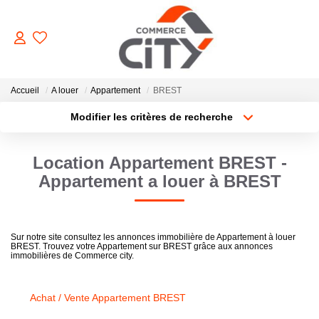
ACHETER
Accueil
A louer
Appartement
BREST
Modifier les critères de recherche
Type de transaction
Localisation
VENDRE
Acheter
Localisation
Location Appartement BREST -
Type de bien
Sélectionnez...
Surface min
LOUER
Appartement a louer à BREST
Plus de critères
Budget max
ESTIMER
Sur notre site consultez les annonces immobilière de Appartement à louer
BREST. Trouvez votre Appartement sur BREST grâce aux annonces
Créer une alerte
immobilières de Commerce city.
GERER
Achat / Vente Appartement BREST
NOTRE AGENCE