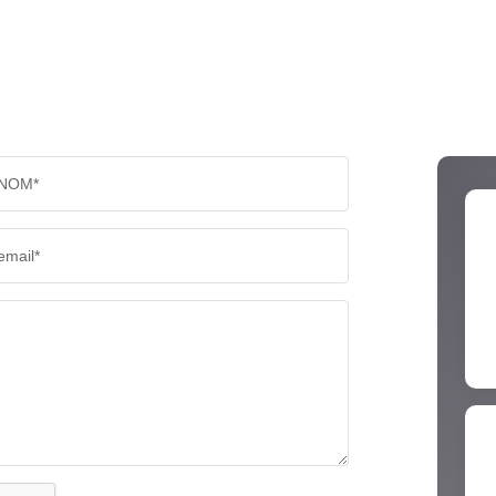
NOM*
email*