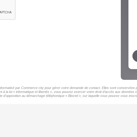
 informatisé par Commerce city pour gérer votre demande de contact. Elles sont conservées pou
 à la loi « informatique et libertés », vous pouvez exercer votre droit d'accès aux données 
d'opposition au démarchage téléphonique « Bloctel », sur laquelle vous pouvez vous inscrir