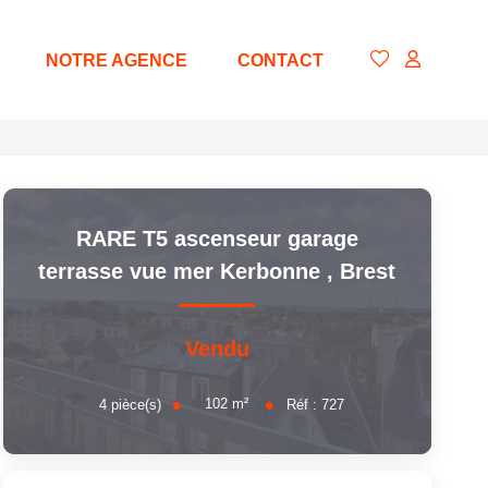
NOTRE AGENCE
CONTACT
RARE T5 ascenseur garage
terrasse vue mer Kerbonne
,
Brest
Vendu
102
m²
4
pièce(s)
Réf :
727