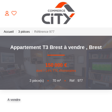
ACHETER
Accueil
3 pièces
Référence 977
Appartement T3 Brest à vendre
,
Brest
VENDRE
LOUER
150 000 €
dont 7,14% TTC d'honoraires
ESTIMER
3
pièce(s)
•
70
m²
•
Réf : 977
GERER
A vendre
NOTRE AGENCE