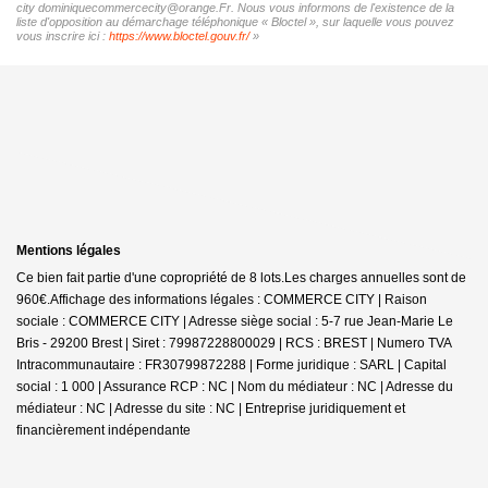
city dominiquecommercecity@orange.Fr. Nous vous informons de l'existence de la
liste d'opposition au démarchage téléphonique « Bloctel », sur laquelle vous pouvez
vous inscrire ici :
https://www.bloctel.gouv.fr/
»
Mentions légales
Ce bien fait partie d'une copropriété de 8 lots.Les charges annuelles sont de
960€.
Affichage des informations légales : COMMERCE CITY | Raison
sociale : COMMERCE CITY | Adresse siège social : 5-7 rue Jean-Marie Le
Bris - 29200 Brest | Siret : 79987228800029 | RCS : BREST | Numero TVA
Intracommunautaire : FR30799872288 | Forme juridique : SARL | Capital
social : 1 000 | Assurance RCP : NC | Nom du médiateur : NC | Adresse du
médiateur : NC | Adresse du site : NC |
Entreprise juridiquement et
financièrement indépendante