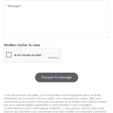
Message*
Veuillez cocher la case
Envoyer le message
« Les informations recueillies sur ce formulaire sont enregistrées dans un fichier
informatisé par Commerce city pour gérer votre demande de contact. Elles sont
conservées pour la durée nécessaire à la gestion de la relation client dans le respect
des prescriptions légales applicables et sont destinées à nos conseillers
Conformément à la loi « informatique et libertés », vous pouvez exercer votre droit
d'accès aux données vous concernant et les faire rectifier en contactant Commerce