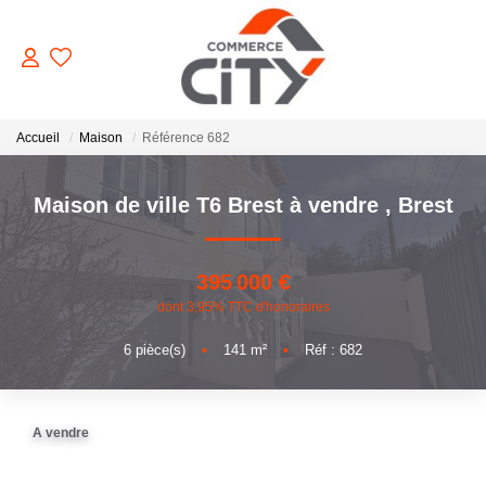
ACHETER
Accueil
Maison
Référence 682
Maison de ville T6 Brest à vendre
,
Brest
VENDRE
LOUER
395 000 €
dont 3,95% TTC d'honoraires
ESTIMER
6
pièce(s)
•
141
m²
•
Réf : 682
GERER
A vendre
NOTRE AGENCE