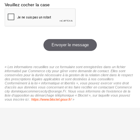
Veuillez cocher la case
Envoyer le message
« Les informations recueillies sur ce formulaire sont enregistrées dans un fichier
informatisé par Commerce city pour gérer votre demande de contact. Elles sont
conservées pour la durée nécessaire à la gestion de la relation client dans le respect
des prescriptions légales applicables et sont destinées à nos conseillers
Conformément à la loi « informatique et libertés », vous pouvez exercer votre droit
d'accès aux données vous concernant et les faire rectifier en contactant Commerce
city dominiquecommercecity@orange.Fr. Nous vous informons de l'existence de la
liste d'opposition au démarchage téléphonique « Bloctel », sur laquelle vous pouvez
vous inscrire ici :
https://www.bloctel.gouv.fr/
»