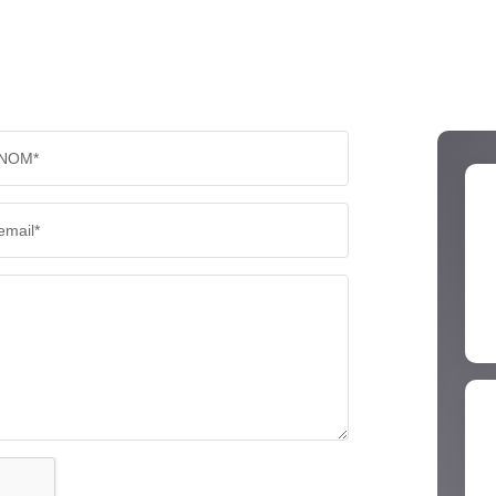
NOM*
email*