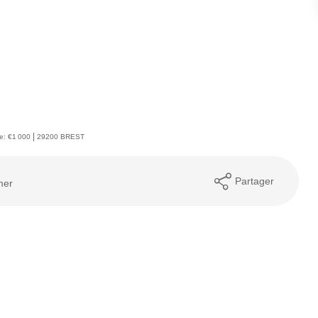
|
e: €1 000
29200 BREST
Partager
mer