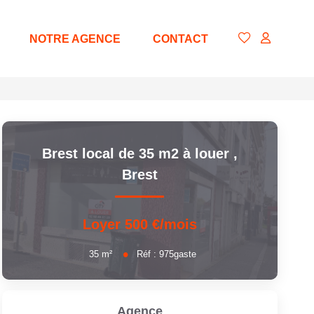
NOTRE AGENCE
CONTACT
Brest local de 35 m2 à louer
,
Brest
Loyer 500 €/mois
35
m²
Réf :
975gaste
Agence