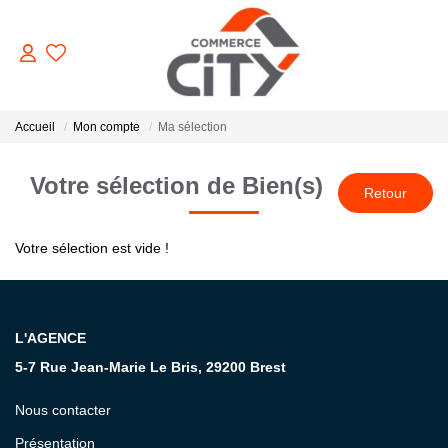
ACHETER
Accueil
Mon compte
Ma sélection
Votre sélection de Bien(s)
VENDRE
Votre sélection est vide !
LOUER
ESTIMER
L'AGENCE
5-7 Rue Jean-Marie Le Bris, 29200 Brest
GERER
Nous contacter
NOTRE AGENCE
Présentation