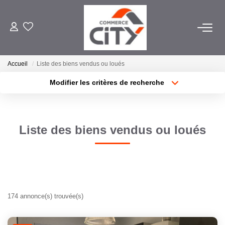
ACHETER
Accueil
Liste des biens vendus ou loués
Modifier les critères de recherche
VENDRE
Localisation
Type de transaction
Surface min
Type de bien
LOUER
Liste des biens vendus ou loués
Plus de critères
Budget max
Créer une alerte
ESTIMER
GERER
174 annonce(s) trouvée(s)
NOTRE AGENCE