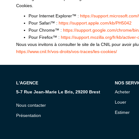
Cookies.
Pour Internet Explorer™ :
https://support.microsoft.co
Pour Safari™ :
https://support.apple.com/kb/PH5042
Pour Chrome™ :
https://support.google.com/chrome/b
Pour Firefox™ :
https://support.mozilla.org/fr/kb/activer
Nous vous invitons à consulter le site de la CNIL pour avoir p
https://www.cnil.fr/vos-droits/vos-traces/les-cookies/
L'AGENCE
NOS SERVI
5-7 Rue Jean-Marie Le Bris, 29200 Brest
Acheter
Louer
Nous contacter
Estimer
Présentation