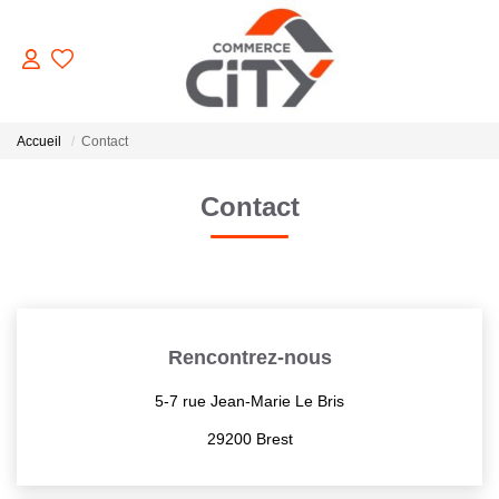
ACHETER
Accueil
Contact
Contact
VENDRE
LOUER
ESTIMER
Rencontrez-nous
5-7 rue Jean-Marie Le Bris
GERER
29200 Brest
NOTRE AGENCE