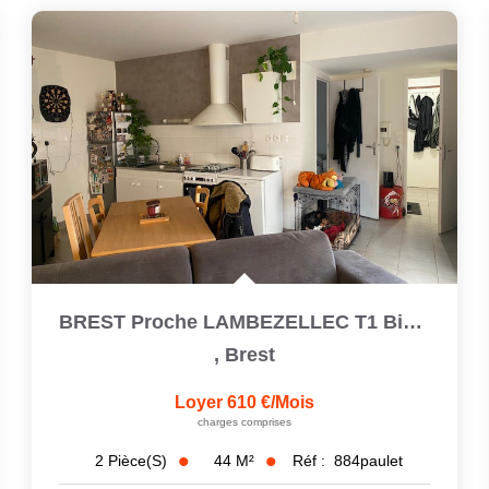
BREST Proche LAMBEZELLEC T1 Bis Avec Cour Privative
,
Brest
Loyer 610 €/mois
charges comprises
44
M²
Réf :
884paulet
2
Pièce(s)