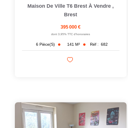
Maison De Ville T6 Brest À Vendre
,
Brest
395 000 €
dont 3,95% TTC d'honoraires
141
M²
Réf :
682
6
Pièce(s)