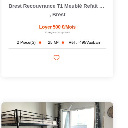
Brest Recouvrance T1 Meublé Refait En Parfait État
,
Brest
Loyer 500 €/mois
charges comprises
25
M²
Réf :
495Vauban
2
Pièce(s)