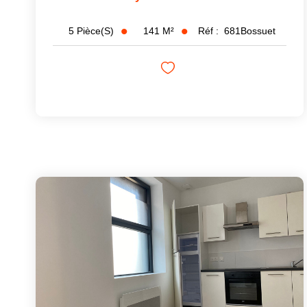
141
M²
Réf :
681Bossuet
5
Pièce(s)