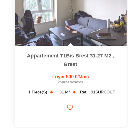
Appartement T1Bis Brest 31.27 M2
,
Brest
Loyer 500 €/mois
charges comprises
31
M²
Réf :
91SURCOUF
1
Pièce(s)