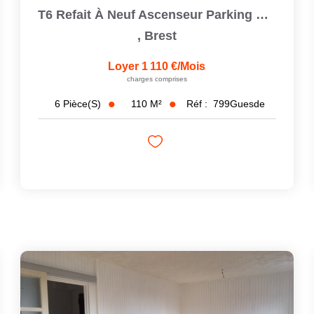
T6 Refait À Neuf Ascenseur Parking Brest Saint Michel
,
Brest
Loyer 1 110 €/mois
charges comprises
110
M²
Réf :
799Guesde
6
Pièce(s)