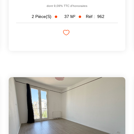
dont 9,09% TTC d'honoraires
37
M²
Réf :
962
2
Pièce(s)