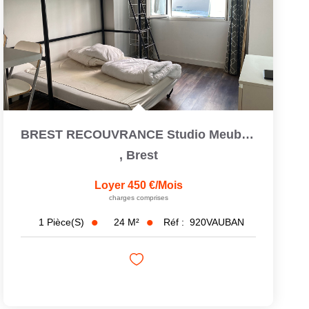
BREST RECOUVRANCE Studio Meublé De 23,6 M2
,
Brest
Loyer 450 €/mois
charges comprises
24
M²
Réf :
920VAUBAN
1
Pièce(s)