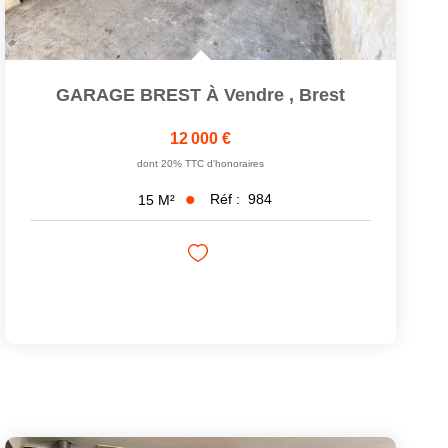
GARAGE BREST À Vendre
,
Brest
12 000 €
dont 20% TTC d'honoraires
Réf :
984
15
M²