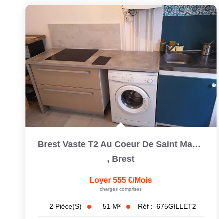
Brest Vaste T2 Au Coeur De Saint Martin Au 2ème Et Dernier...
,
Brest
Loyer 555 €/mois
charges comprises
51
M²
Réf :
675GILLET2
2
Pièce(s)