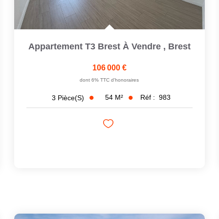
Appartement T3 Brest À Vendre
,
Brest
106 000 €
dont 6% TTC d'honoraires
54
M²
Réf :
983
3
Pièce(s)