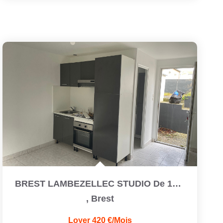
BREST LAMBEZELLEC STUDIO De 17 M2 Refait À Neuf
,
Brest
Loyer 420 €/mois