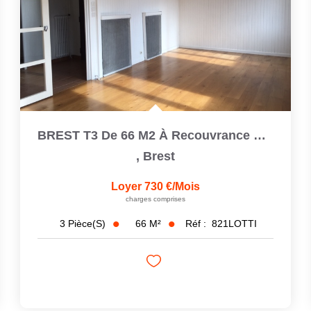
BREST T3 De 66 M2 À Recouvrance Proche Cafarelli Avec Un...
,
Brest
Loyer 730 €/mois
charges comprises
66
M²
Réf :
821LOTTI
3
Pièce(s)