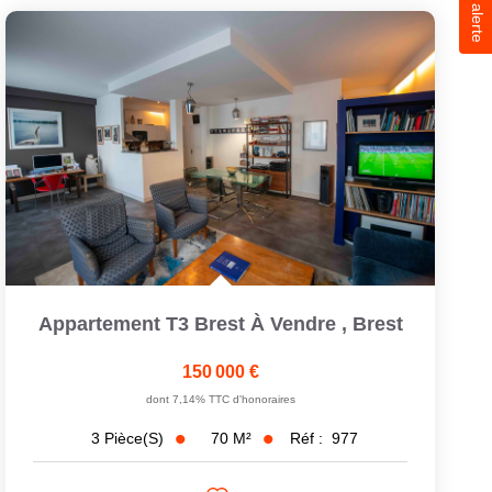
Appartement T3 Brest À Vendre
,
Brest
150 000 €
dont 7,14% TTC d'honoraires
70
M²
Réf :
977
3
Pièce(s)