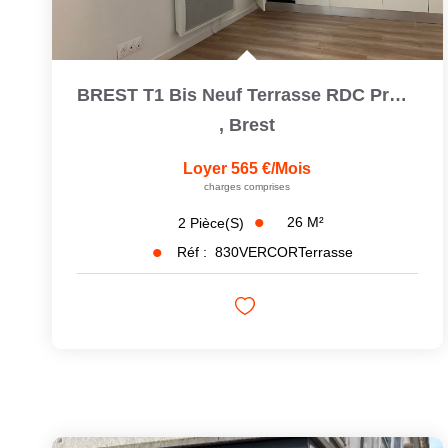
BREST T1 Bis Neuf Terrasse RDC Proche Toutes Commodités
,
Brest
Loyer 565 €/mois
charges comprises
26
M²
2
Pièce(s)
Réf :
830VERCORTerrasse