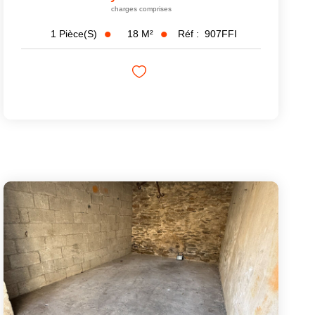
charges comprises
18
M²
Réf :
907FFI
1
Pièce(s)