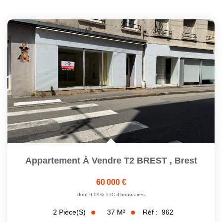
Appartement À Vendre T2 BREST
,
Brest
60 000 €
dont 9,09% TTC d'honoraires
37
M²
Réf :
962
2
Pièce(s)