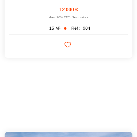
12 000 €
dont 20% TTC d'honoraires
Réf :
984
15
M²