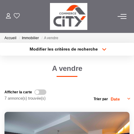
ACHETER
Accueil
Immobilier
A vendre
Modifier les critères de recherche
VENDRE
Localisation
Type de transaction
Surface min
A vendre
Type de bien
LOUER
Plus de critères
Budget max
Créer une alerte
ESTIMER
Afficher la carte
7 annonce(s) trouvée(s)
Trier par
GERER
NOTRE AGENCE