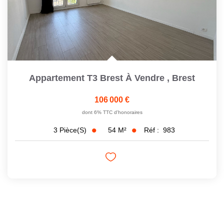
Appartement T3 Brest À Vendre
,
Brest
106 000 €
dont 6% TTC d'honoraires
54
M²
Réf :
983
3
Pièce(s)