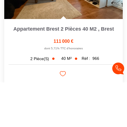
Appartement Brest 2 Pièces 40 M2
,
Brest
111 000 €
dont 5,71% TTC d'honoraires
40
M²
Réf :
966
2
Pièce(s)