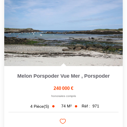
Melon Porspoder Vue Mer
,
Porspoder
240 000 €
honoraires compris
74
M²
Réf :
971
4
Pièce(s)