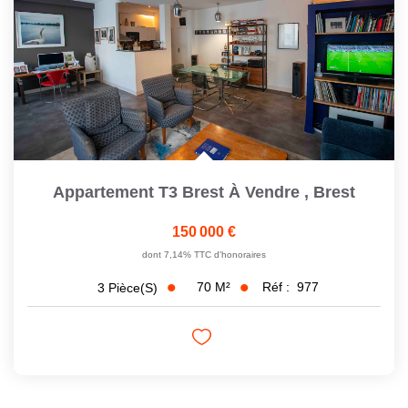
CONTACT
Appartement T3 Brest À Vendre
,
Brest
150 000 €
dont 7,14% TTC d'honoraires
70
M²
Réf :
977
3
Pièce(s)